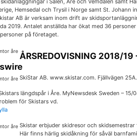
na skidanläggningar i Sälen, Åre och Vemdalen samt
rige, Hemsedal och Trysil i Norge samt St. Johann in T
kistar AB är verksam inom drift av skidsportanläggn
llda 2019. Antalet anställda har ökat med 36 persone
personer på företaget.
ÅRSREDOVISNING 2018/19 
swire
SkiStar AB. www.skistar.com. Fjällvägen 25
l Skistars längdspår i Åre. MyNewsdesk Sweden – 15/0
roblem för Skistars vd.
lla
Skistar erbjuder skidresor och skidsemestrar t
Här finns härlig skidåkning för såväl barnfam