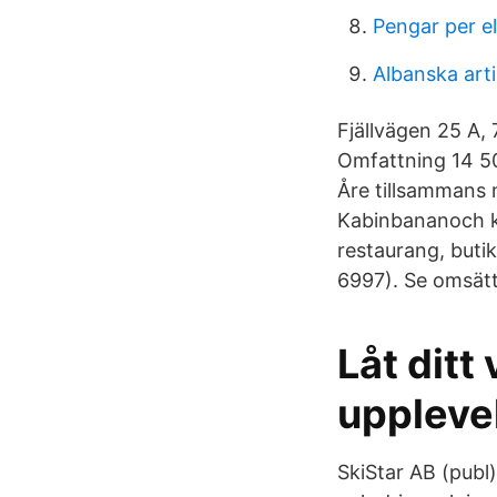
Pengar per e
Albanska arti
Fjällvägen 25 A, 
Omfattning 14 50
Åre tillsammans 
Kabinbananoch ko
restaurang, buti
6997). Se omsättn
Låt ditt
upplevel
SkiStar AB (pub