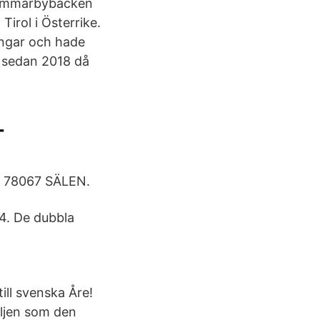
 Hammarbybacken
irol i Österrike.
ingar och hade
r sedan 2018 då
-
A. 78067 SÄLEN.
4. De dubbla
ill svenska Åre!
iljen som den