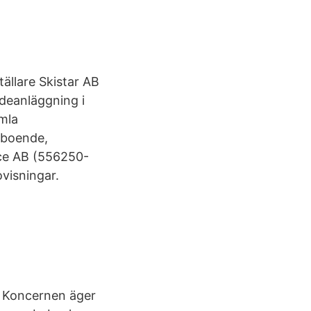
ällare Skistar AB
deanläggning i
mla
 boende,
ice AB (556250-
ovisningar.
. Koncernen äger