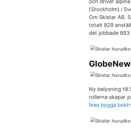
och driver alpi
(Stockholm) i Sve
Om Skistar AB. S
totalt 929 anstä
det jobbade 893 
GlobeNew
Ny belysning til
rollerna skapar p
Ikea bygga bokhy