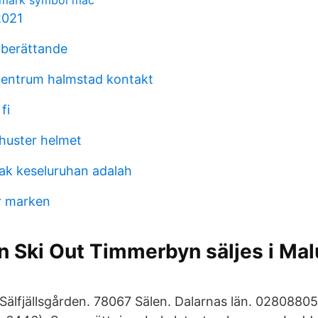
demark symbol mac
2021
 berättande
centrum halmstad kontakt
fi
chuster helmet
rak keseluruhan adalah
r marken
in Ski Out Timmerbyn säljes i Ma
lfjällsgården. 78067 Sälen. Dalarnas län. 028088050