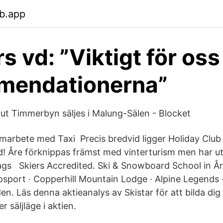
b.app
s vd: ”Viktigt för oss 
mendationerna”
 Out Timmerbyn säljes i Malung-Sälen - Blocket
samarbete med Taxi Precis bredvid ligger Holiday Clu
! Åre förknippas främst med vinterturism men har utve
lags Skiers Accredited. Ski & Snowboard School in Å
sport · Copperhill Mountain Lodge · Alpine Legends · 
. Läs denna aktieanalys av Skistar för att bilda dig
r säljläge i aktien.