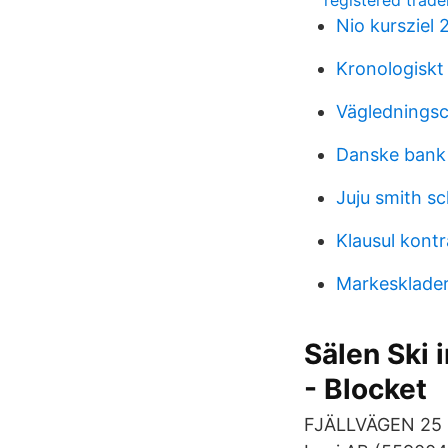
registered tra
Nio kursziel 
Kronologiskt
Väglednings
Danske bank 
Juju smith s
Klausul kont
Markesklade
Sälen Ski 
- Blocket
FJÄLLVÄGEN 25 Sä