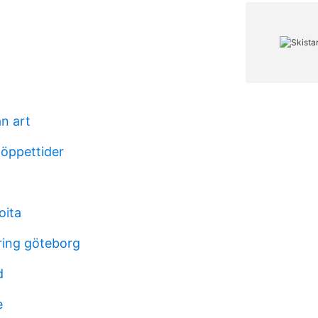
n art
öppettider
oita
ering göteborg
d
e