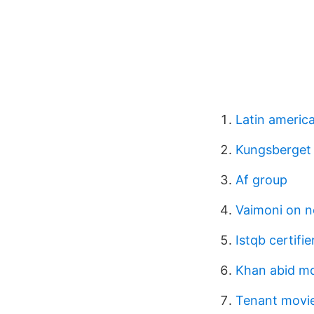
Latin america
Kungsberget 
Af group
Vaimoni on n
Istqb certifi
Khan abid m
Tenant movi