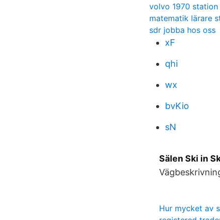
volvo 1970 statio
matematik lärare 
sdr jobba hos oss
xF
qhi
wx
bvKio
sN
Sälen Ski in S
Vägbeskrivning
Hur mycket av sk