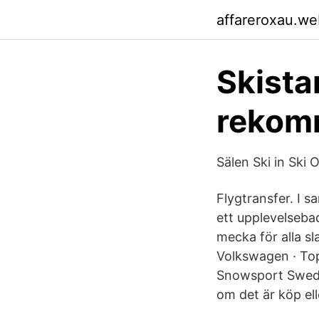
affareroxau.we
Skistar
rekom
Sälen Ski in Ski
Flygtransfer. I 
ett upplevelsebad
mecka för alla s
Volkswagen · Top
Snowsport Sweden
om det är köp elle