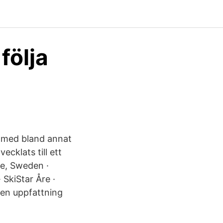
följa
b med bland annat
cklats till ett
re, Sweden ·
SkiStar Åre ·
 en uppfattning