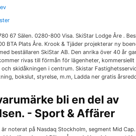
lev
ster
780 67 Sälen. 0280-800 Visa. SkiStar Lodge Åre . Best
0 BTA Plats Åre. Krook & Tjäder projekterar ny boen
med beställaren SkiStar AB. Den anrika över 40 år ga
mmer rivas till förmån för lägenheter, kommersiellt
k och skidåkningen i centrum. Skistar Fastighetsserv
ing, bokslut, styrelse, m.m, Ladda ner gratis årsred
 varumärke bli en del av
sen. - Sport & Affärer
l) är noterat på Nasdaq Stockholm, segment Mid Cap