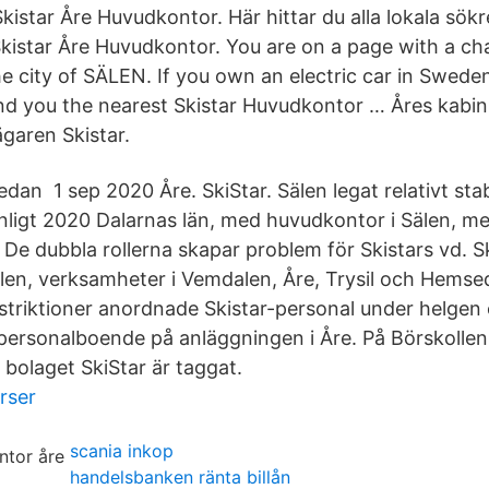
kistar Åre Huvudkontor. Här hittar du alla lokala sökr
Skistar Åre Huvudkontor. You are on a page with a ch
the city of SÄLEN. If you own an electric car in Sweden
d you the nearest Skistar Huvudkontor … Åres kabinb
ägaren Skistar.
dan 1 sep 2020 Åre. SkiStar. Sälen legat relativt stab
 enligt 2020 Dalarnas län, med huvudkontor i Sälen, m
De dubbla rollerna skapar problem för Skistars vd. Sk
len, verksamheter i Vemdalen, Åre, Trysil och Hemse
striktioner anordnade Skistar-personal under helgen
 personalboende på anläggningen i Åre. På Börskollen
 bolaget SkiStar är taggat.
rser
scania inkop
handelsbanken ränta billån