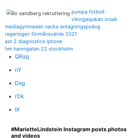
pumpa fotboll
vikingasjukan orsak
mediagymnasiet nacka antagningspoäng
regeringen förmånsvärde 2021
ast 2 diagnostics iphone
hm hamngatan 22 stockholm
QRsq
nY
Dsg
rDk
lX
#MarietteLindstein Instagram posts photos
and videos