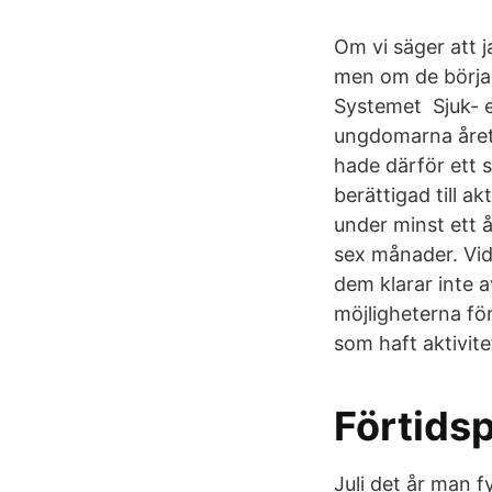
Om vi säger att j
men om de börjar 
Systemet Sjuk- el
ungdomarna året 
hade därför ett 
berättigad till a
under minst ett 
sex månader. Vid
dem klarar inte a
möjligheterna för
som haft aktivit
Förtids
Juli det år man fy