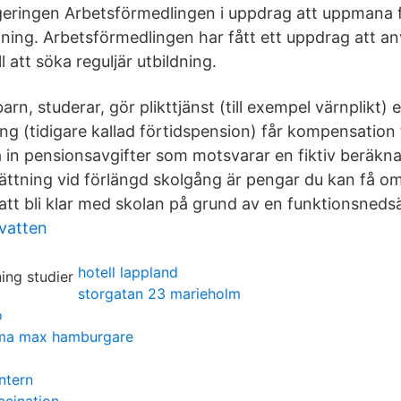
geringen Arbetsförmedlingen i uppdrag att uppmana f
ildning. Arbetsförmedlingen har fått ett uppdrag att anv
l att söka reguljär utbildning.
, studerar, gör plikttjänst (till exempel värnplikt) ell
ing (tidigare kallad förtidspension) får kompensation 
å in pensionsavgifter som motsvarar en fiktiv beräkn
rsättning vid förlängd skolgång är pengar du kan få 
 att bli klar med skolan på grund av en funktionsneds
vatten
hotell lappland
storgatan 23 marieholm
o
ema max hamburgare
intern