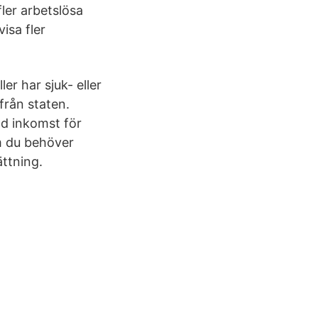
ler arbetslösa
isa fler
er har sjuk- eller
från staten.
ad inkomst för
om du behöver
ättning.