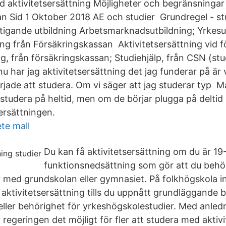
 aktivitetsersättning Möjligheter och begränsningar 
n Sid 1 Oktober 2018 AE och studier Grundregel - s
tigande utbildning Arbetsmarknadsutbildning; Yrkes
ning från Försäkringskassan Aktivitetsersättning vid 
g, från försäkringskassan; Studiehjälp, från CSN (stu
nu har jag aktivitetsersättning det jag funderar på är
började att studera. Om vi säger att jag studerar typ
t studera på heltid, men om de börjar plugga på deltid 
sersättningen.
te mall
Du kan få aktivitetsersättning om du är 19
funktionsnedsättning som gör att du behöv
lar med grundskolan eller gymnasiet. På folkhögskola i
aktivitetsersättning tills du uppnått grundläggande 
eller behörighet för yrkeshögskolestudier. Med anled
regeringen det möjligt för fler att studera med aktivi