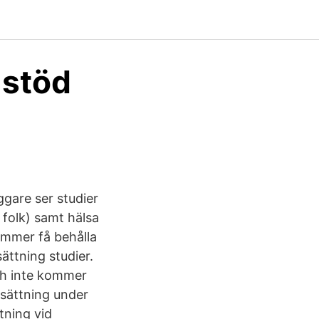
 stöd
gare ser studier
folk) samt hälsa
ommer få behålla
sättning studier.
och inte kommer
dsättning under
tning vid