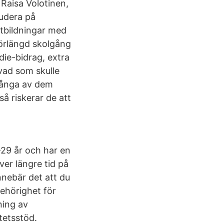
Raisa Volotinen,
tudera på
utbildningar med
förlängd skolgång
die-bidrag, extra
 vad som skulle
 Många av dem
så riskerar de att
-29 år och har en
er längre tid på
nnebär det att du
behörighet för
ning av
tetsstöd.