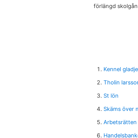
förlängd skolgån
Kennel gladje
Tholin larsso
St lön
Skäms över m
Arbetsrätten
Handelsbank