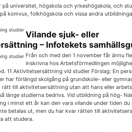
er på universitet, högskola och yrkeshögskola, och st
r på komvux, folkhögskola och vissa andra utbildninga
Vilande sjuk- eller
ersättning – Infotekets samhällsg
Från och med den 1 november får ännu fle
inskrivna hos Arbetsförmedlingen möjlighe
d. 11 Aktivitetsersättning vid studier Förslag: En perso
er har förlängd skolgång på grundskole- eller gymnasi
ätt till aktivitetsersättning utan att hans eller arbe
så länge studierna bedrivs. Vid utbildning på hög- Nä
ing i minst ett år kan den vara vilande under tiden du
nte betalas ut, men du har kvar rätten till aktivitetse
ra att studera.