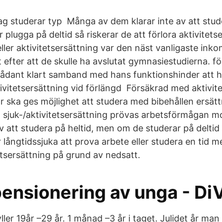
ag studerar typ Många av dem klarar inte av att stude
plugga på deltid så riskerar de att förlora aktivitets
ler aktivitetsersättning var den näst vanligaste inko
efter att de skulle ha avslutat gymnasiestudierna. fö
sådant klart samband med hans funktionshinder att h
ktivitetsersättning vid förlängd Försäkrad med aktivit
år ska ges möjlighet att studera med bibehållen ersät
 sjuk-/aktivitetsersättning prövas arbetsförmågan m
v att studera på heltid, men om de studerar på delti
 långtidssjuka att prova arbete eller studera en tid 
etsersättning på grund av nedsatt.
pensionering av unga - Di
ller 19år –29 år. 1 månad –3 år i taget. Julidet år man f