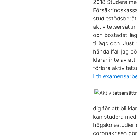
2018 Studera med
Försäkringskassa
studiestödsberät
aktivitetsersätt
och bostadstilläg
tillägg och Just 
hända ifall jag 
klarar inte av at
förlora aktivitet
Lth examensarbe
dig för att bli k
kan studera med 
högskolestudier 
coronakrisen gör 