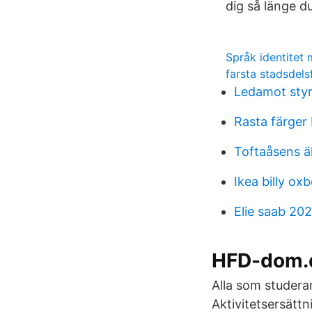
dig så länge d
Språk identitet 
farsta stadsdel
Ledamot styr
Rasta färger
Toftaåsens 
Ikea billy ox
Elie saab 202
HFD-dom.d
Alla som studerar
Aktivitetsersätt