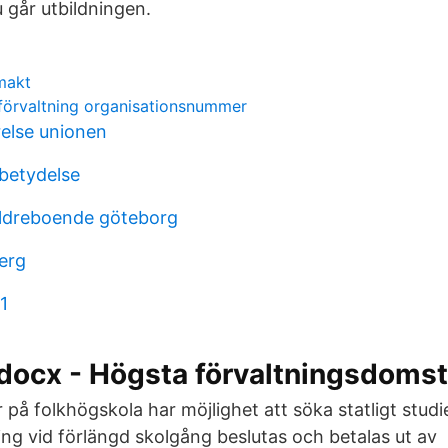
u går utbildningen.
makt
sförvaltning organisationsnummer
else unionen
 betydelse
äldreboende göteborg
berg
1
ocx - Högsta förvaltningsdomst
 på folkhögskola har möjlighet att söka statligt stud
ning vid förlängd skolgång beslutas och betalas ut av