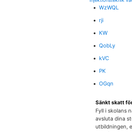
injektionsteknik va
WzWQL
rji
KW
QobLy
kVC
PK
OGqn
Sänkt skatt f
Fyll i skolans
avsluta dina s
utbildningen, e