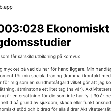
b.app
003:028 Ekonomiskt
gdomsstudier
 som får särskild utbildning på komvux
g mycket på vad du har för handläggare. Min handläg
moment för min sociala träning (komma i kontakt med 
er för mig som en sundhetsåtgärd vilket gör att jag k
ättning, åtminstone ett litet tag (halvår). Aktivitetser
ing är en ersättning för dig som inte har fyllt 30 år 
 heltid på grund av sjukdom, skada eller funktionsne
nomiskt stöd och bidrag för alla åldrar Aktivitetsersät