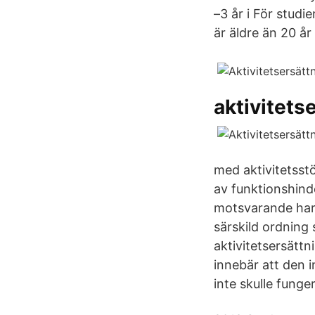
–3 år i För studi
är äldre än 20 å
aktivitets
med aktivitetsstö
av funktionshind
motsvarande har r
särskild ordning 
aktivitetsersättn
innebär att den i
inte skulle funge