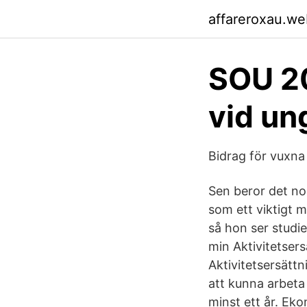
affareroxau.we
SOU 2
vid un
Bidrag för vuxna
Sen beror det no
som ett viktigt 
så hon ser studi
min Aktivitetsers
Aktivitetsersättn
att kunna arbeta
minst ett år. Eko