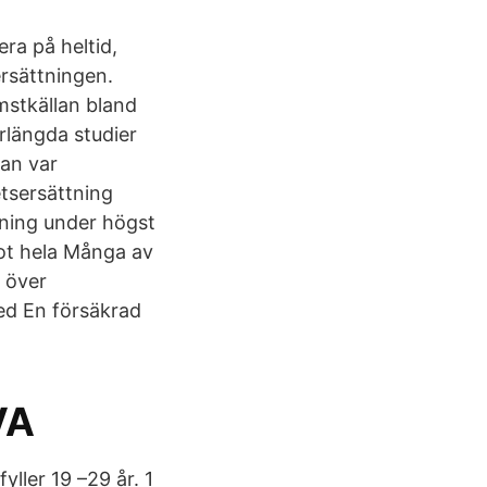
ra på heltid,
ersättningen.
mstkällan bland
rlängda studier
an var
etsersättning
tning under högst
ot hela Många av
d över
med En försäkrad
VA
yller 19 –29 år. 1