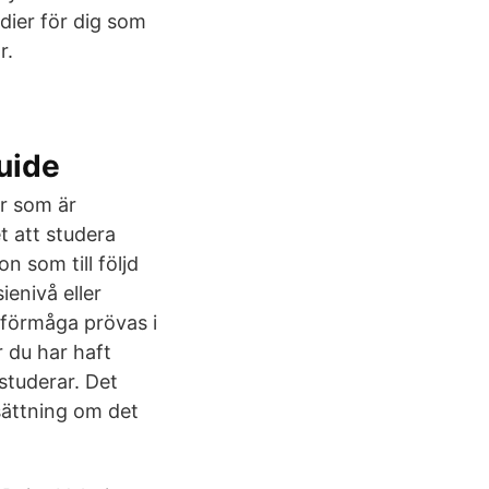
udier för dig som
r.
uide
r som är
t att studera
n som till följd
enivå eller
tsförmåga prövas i
r du har haft
 studerar. Det
rsättning om det