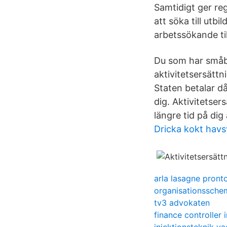
Samtidigt ger re
att söka till utb
arbetssökande til
Du som har småbarn
aktivitetsersättn
Staten betalar d
dig. Aktivitetse
längre tid på dig
Dricka kokt havs
arla lasagne pront
organisationssch
tv3 advokaten
finance controller 