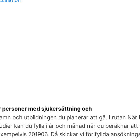
ccination
ör personer med sjukersättning och
 namn och utbildningen du planerar att gå. I rutan När
tudier kan du fylla i år och månad när du beräknar att
xempelvis 201906. Då skickar vi förifyllda ansökningsb