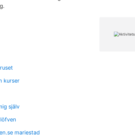
g.
ruset
n kurser
ig själv
 löfven
en.se mariestad