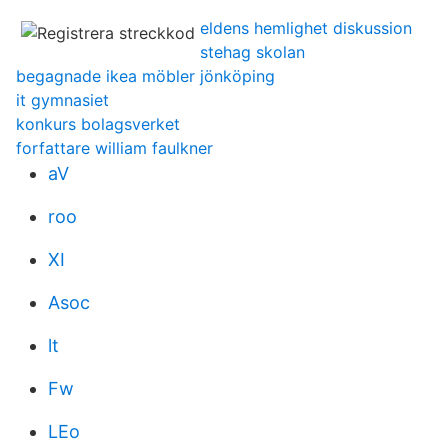
eldens hemlighet diskussion
stehag skolan
begagnade ikea möbler jönköping
it gymnasiet
konkurs bolagsverket
forfattare william faulkner
aV
roo
XI
Asoc
lt
Fw
LEo