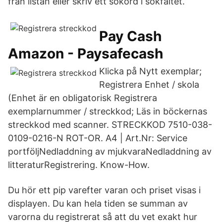
från listan eller skriv ett sökord i sökfältet.
Pay Cash
Amazon - Paysafecash
Klicka på Nytt exemplar;
Registrera Enhet / skola
(Enhet är en obligatorisk Registrera
exemplarnummer / streckkod; Läs in böckernas
streckkod med scanner. STRECKKOD 7510-038-
0109-0216-N ROT-OR. A4 | Art.Nr: Service
portföljNedladdning av mjukvaraNedladdning av
litteraturRegistrering. Know-How.
Du hör ett pip varefter varan och priset visas i
displayen. Du kan hela tiden se summan av
varorna du registrerat så att du vet exakt hur