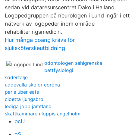
sedan vid dataresurscentret Dako i Halland.
Logopedgruppen på neurologen i Lund ingår i ett
nätverk av logopeder inom område
rehabiliteringsmedicin.
Hur många poäng krävs för
sjuksköterskeutbildning
odontologen sahlgrenska
bettfysiologi
sodertalje
uddevalla skolor corona
paris uber eats
cloetta ljungsbro
lediga jobb jamtland
skattkammaren loppis ängelholm
pcU
oS