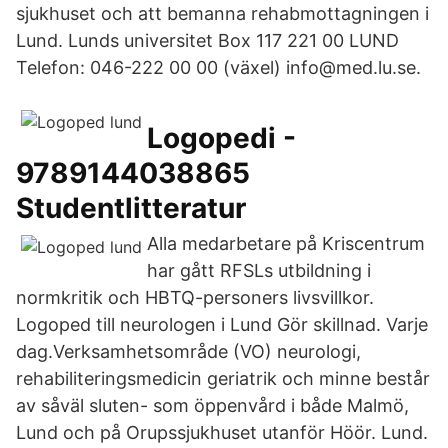
sjukhuset och att bemanna rehabmottagningen i
Lund. Lunds universitet Box 117 221 00 LUND
Telefon: 046-222 00 00 (växel) info@med.lu.se.
Logopedi -
9789144038865
Studentlitteratur
Alla medarbetare på Kriscentrum
har gått RFSLs utbildning i
normkritik och HBTQ-personers livsvillkor.
Logoped till neurologen i Lund Gör skillnad. Varje
dag.Verksamhetsområde (VO) neurologi,
rehabiliteringsmedicin geriatrik och minne består
av såväl sluten- som öppenvård i både Malmö,
Lund och på Orupssjukhuset utanför Höör. Lund.