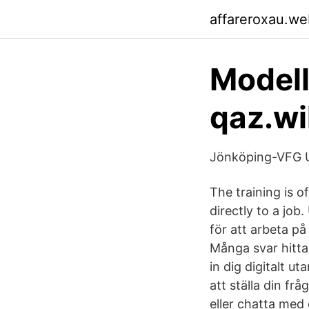
affareroxau.we
Modell
qaz.wi
Jönköping-VFG U
The training is o
directly to a job
för att arbeta på
Många svar hitta
in dig digitalt u
att ställa din fr
eller chatta med