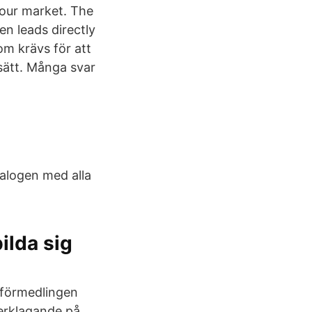
bour market. The
en leads directly
om krävs för att
 sätt. Många svar
talogen med alla
ilda sig
sförmedlingen
erklagande på