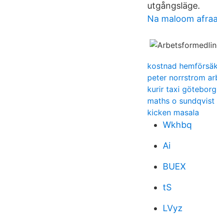
utgångsläge.
Na maloom afra
kostnad hemförsäk
peter norrstrom ar
kurir taxi göteborg
maths o sundqvist
kicken masala
Wkhbq
Ai
BUEX
tS
LVyz