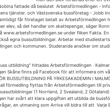
obina fattade då beslutet Arbetsförmedlingen - In
ens tjänster. och Västsvenska bussföretag - Jobb i
amtidigt får företaget betalt av Arbetsförmedlingen h
per elev, så det handlar om skattepengar, säger Ronn
å www.arbetsformedlingen.se under fliken Fakta. En 
så egna bussutbildningar. Arbetar med studiestartss
lingen och kommunen. Studerande ansöker om studie
.
uss utbildning" hittades Arbetsförmedlingen · Kalma
en Skåne finns på Facebook för att informera om vå
R BUSSUTBILDNING PÅ YRKESAKADEMIN I MALMÖ a
all förmedling flyttas från Arbetsförmedlingen till pr
5 bussutbildningar (1 Norrland, 2 Svealand, 2 Götaland)
en har svårt att klara uppgiften att utbilda de bussf
ågar, en utmaning som Arriva vill bidra till att Varje