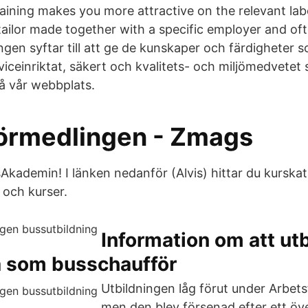
aining makes you more attractive on the relevant la
 tailor made together with a specific employer and oft
ingen syftar till att ge de kunskaper och färdigheter s
viceinriktat, säkert och kvalitets- och miljömedvetet
på vår webbplats.
örmedlingen - Zmags
Akademin! I länken nedanför (Alvis) hittar du kurska
 och kurser.
Information om att utb
a som busschaufför
Utbildningen låg förut under Arbet
men den blev försenad efter ett öv