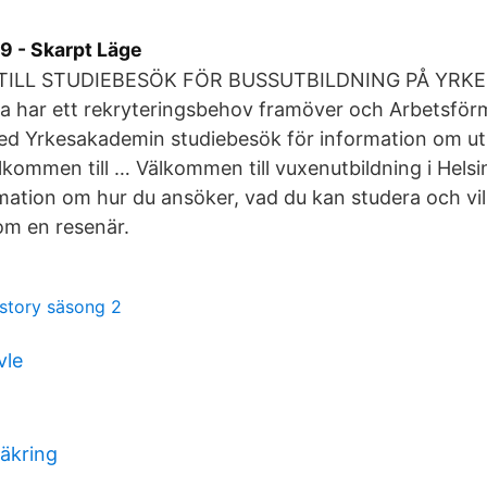
9 - Skarpt Läge
ILL STUDIEBESÖK FÖR BUSSUTBILDNING PÅ YRKE
har ett rekryteringsbehov framöver och Arbetsför
d Yrkesakademin studiebesök för information om utbi
lkommen till … Välkommen till vuxenutbildning i Hels
rmation om hur du ansöker, vad du kan studera och vi
som en resenär.
story säsong 2
vle
säkring