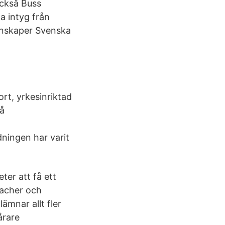
också Buss
a intyg från
unskaper Svenska
rt, yrkesinriktad
på
dningen har varit
ter att få ett
oacher och
mnar allt fler
årare