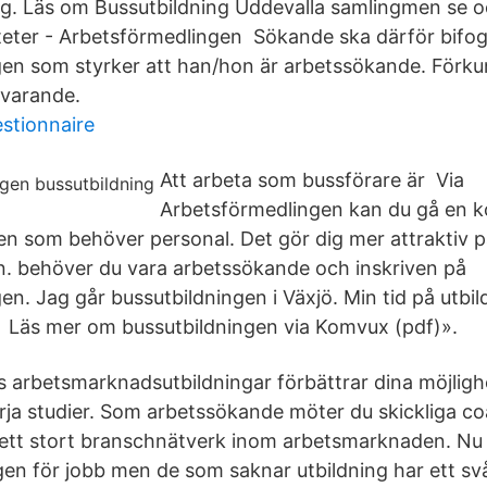
g. Läs om Bussutbildning Uddevalla samlingmen se 
iteter - Arbetsförmedlingen Sökande ska därför bifog
gen som styrker att han/hon är arbetssökande. Förk
svarande.
stionnaire
Att arbeta som bussförare är Via
Arbetsförmedlingen kan du gå en ko
rken som behöver personal. Det gör dig mer attraktiv 
. behöver du vara arbetssökande och inskriven på
n. Jag går bussutbildningen i Växjö. Min tid på utbil
 Läs mer om bussutbildningen via Komvux (pdf)».
s arbetsmarknadsutbildningar förbättrar dina möjlighe
örja studier. Som arbetssökande möter du skickliga c
tt stort branschnätverk inom arbetsmarknaden. Nu lä
en för jobb men de som saknar utbildning har ett sv