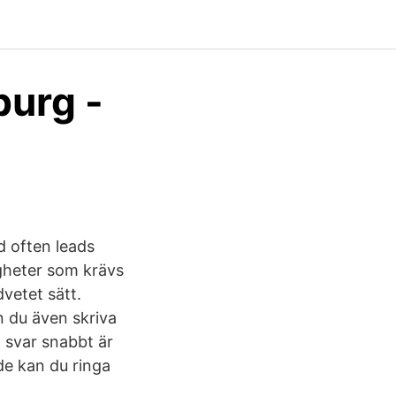
burg -
d often leads
digheter som krävs
dvetet sätt.
n du även skriva
å svar snabbt är
nde kan du ringa