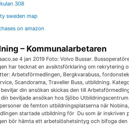
kulan 308
nty sweden map
rchases on amazon
dning – Kommunalarbetaren
å saco.se 4 jan 2019 Foto: Volvo Bussar. Bussoperatö
en har tecknat en avsiktsförklaring om rekrytering o
tter: Arbetsförmedlingen, Bergkvarabuss, fordonstek
rvice, Scandorama, Traveller Buss, utbildning. Katego
viljar din ansökan skickas den till Arbetsförmedling
 din beviljade ansökan hos Sjöbo Utbildningscentrum.
 personer de femton utbildningsplatserna när Nobina,
lingen startade utbildning för Du som är inskriven 
en bör hämta ett arbetslöshetsintyg och bifoga den 