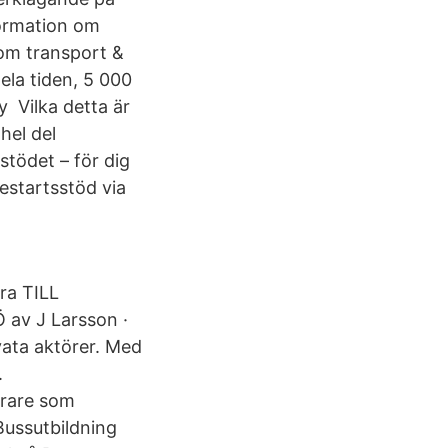
formation om
nom transport &
ela tiden, 5 000
y Vilka detta är
hel del
tödet – för dig
startsstöd via
r
ra TILL
v J Larsson ·
ivata aktörer. Med
.
örare som
 Bussutbildning