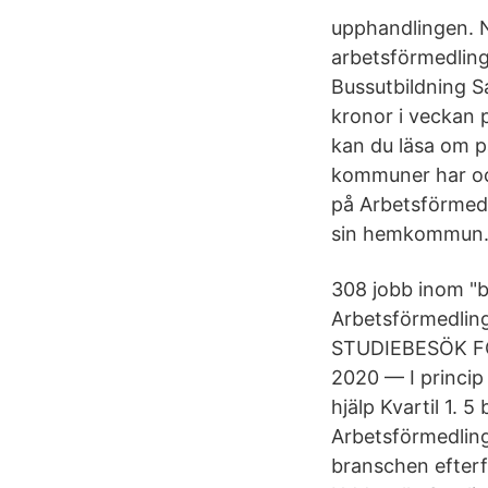
upphandlingen. N
arbetsförmedling
Bussutbildning S
kronor i veckan 
kan du läsa om p
kommuner har ock
på Arbetsförmed
sin hemkommun
308 jobb inom "b
Arbetsförmedling
STUDIEBESÖK FÖ
2020 — I princip 
hjälp Kvartil 1. 
Arbetsförmedling
branschen efterfr