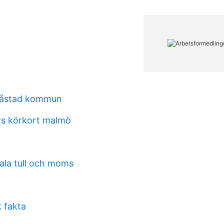
 båstad kommun
rs körkort malmö
ala tull och moms
 fakta