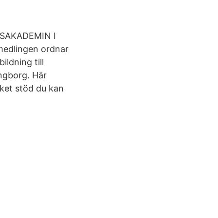
SAKADEMIN I
medlingen ordnar
ldning till
ingborg. Här
lket stöd du kan