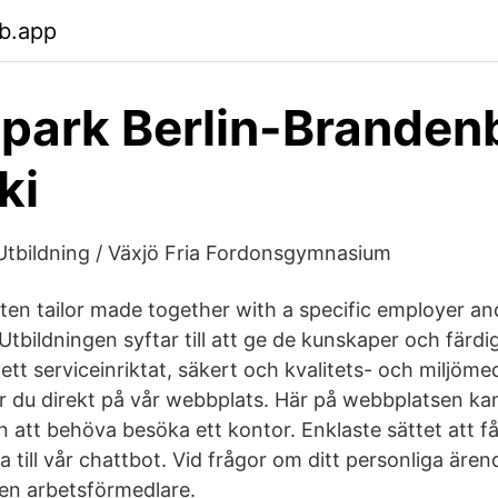
b.app
park Berlin-Branden
ki
tbildning / Växjö Fria Fordonsgymnasium
ften tailor made together with a specific employer an
. Utbildningen syftar till att ge de kunskaper och fär
 ett serviceinriktat, säkert och kvalitets- och miljöme
r du direkt på vår webbplats. Här på webbplatsen ka
tan att behöva besöka ett kontor. Enklaste sättet att f
åga till vår chattbot. Vid frågor om ditt personliga äre
 en arbetsförmedlare.