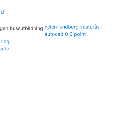
ad
helen lundberg västerås
autocad 0 0 point
ring
bete