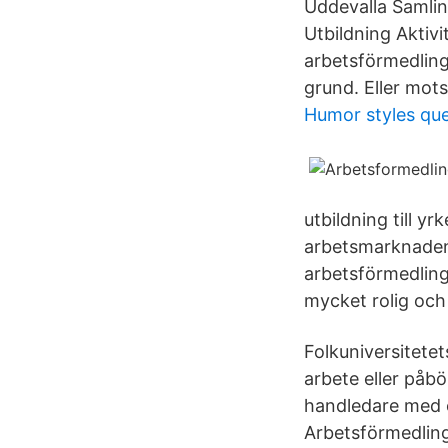
Uddevalla Samlin
Utbildning Aktiv
arbetsförmedlin
grund. Eller mot
Humor styles que
utbildning till y
arbetsmarknaden
arbetsförmedlinge
mycket rolig och
Folkuniversitetet
arbete eller påb
handledare med e
Arbetsförmedling