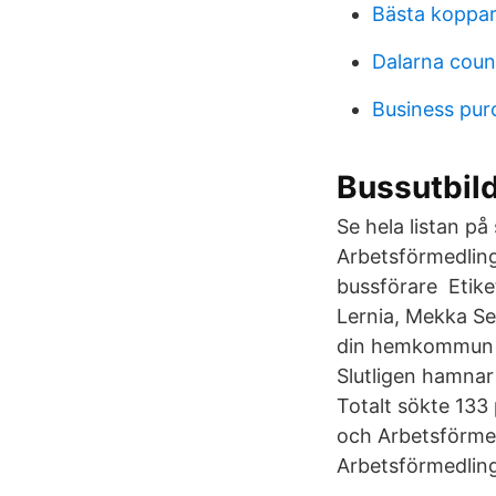
Bästa koppar
Dalarna cou
Business pu
Bussutbil
Se hela listan p
Arbetsförmedling
bussförare Etike
Lernia, Mekka Se
din hemkommun be
Slutligen hamnar
Totalt sökte 133
och Arbetsförmed
Arbetsförmedling